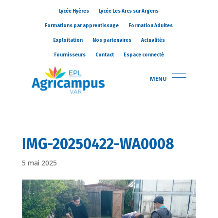
Lycée Hyères
Lycée Les Arcs sur Argens
Formations par apprentissage
Formation Adultes
Exploitation
Nos partenaires
Actualités
Fournisseurs
Contact
Espace connecté
MENU
IMG-20250422-WA0008
5 mai 2025