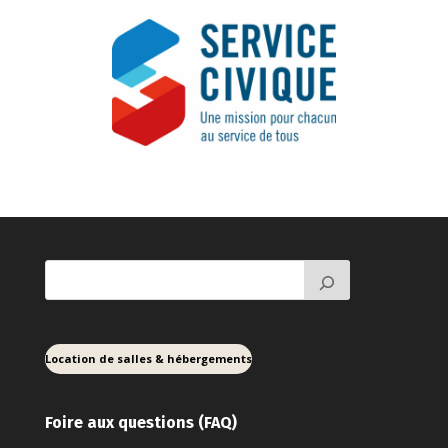
Location de salles & hébergements
Foire aux ques
tions (FAQ)