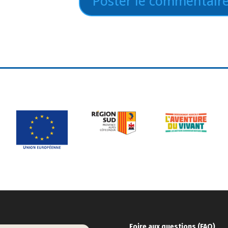
Foire aux ques
tions (FAQ)