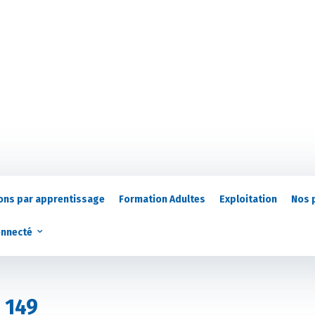
ons par apprentissage
Formation Adultes
Exploitation
Nos 
onnecté
_149