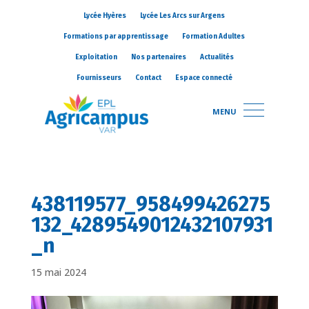
Lycée Hyères
Lycée Les Arcs sur Argens
Formations par apprentissage
Formation Adultes
Exploitation
Nos partenaires
Actualités
Fournisseurs
Contact
Espace connecté
MENU
438119577_958499426275
132_4289549012432107931
_n
15 mai 2024